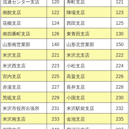
流通センター支店
120
寿町支店
121
南館支店
122
陣場支店
123
花楯支店
124
西田支店
125
南四番町支店
126
東青田支店
130
山形南営業部
140
山形北営業部
150
米沢支店
221
米沢北支店
222
米沢西支店
223
小松支店
224
宮内支店
225
高畠支店
226
赤湯支店
227
長井支店
228
荒砥支店
229
小国支店
230
米沢市役所出張所
231
米沢駅前支店
232
米沢南支店
233
金池支店
235