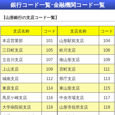
銀行コード一覧･金融機関コード一覧
【山形銀行の支店コード一覧】
支店名称
コード
支店名称
コード
本店営業部
101
山形駅前支店
104
三日町支店
105
鈴川支店
106
立谷川支店
107
南山形支店
108
上山支店
109
宮町支店
111
城南支店
112
県庁支店
113
東原支店
114
東山形支店
115
馬見ケ崎支店
116
中央市場支店
117
大学病院前支店
118
山形市役所支店
119