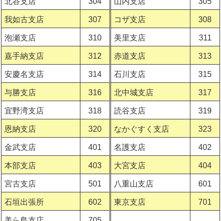
北谷支店
304
山内支店
305
我如古支店
307
コザ支店
308
泡瀬支店
310
美里支店
311
嘉手納支店
312
赤道支店
313
安慶名支店
314
石川支店
315
与勝支店
316
北中城支店
317
宜野湾支店
318
読谷支店
319
恩納支店
320
なかぐすく支店
323
金武支店
401
名護支店
402
本部支店
403
大宮支店
404
宮古支店
501
八重山支店
601
石垣出張所
602
東京支店
701
美ら島支店
705