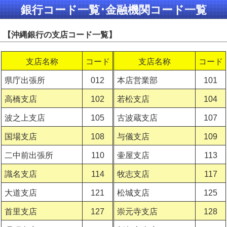
銀行コード一覧･金融機関コード一覧
【沖縄銀行の支店コード一覧】
支店名称
コード
支店名称
コード
県庁出張所
012
本店営業部
101
高橋支店
102
若松支店
104
波之上支店
105
古波蔵支店
107
国場支店
108
与儀支店
109
二中前出張所
110
壷屋支店
113
識名支店
114
牧志支店
117
大道支店
121
松城支店
125
首里支店
127
崇元寺支店
128