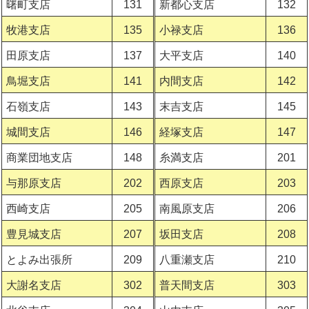
曙町支店
131
新都心支店
132
牧港支店
135
小禄支店
136
田原支店
137
大平支店
140
鳥堀支店
141
内間支店
142
石嶺支店
143
末吉支店
145
城間支店
146
経塚支店
147
商業団地支店
148
糸満支店
201
与那原支店
202
西原支店
203
西崎支店
205
南風原支店
206
豊見城支店
207
坂田支店
208
とよみ出張所
209
八重瀬支店
210
大謝名支店
302
普天間支店
303