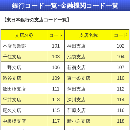
銀行コード一覧･金融機関コード一覧
【東日本銀行の支店コード一覧】
支店名称
コード
支店名称
コード
本店営業部
101
神田支店
102
千住支店
103
池袋支店
104
上野支店
106
新宿支店
107
渋谷支店
109
東十条支店
110
飯田橋支店
111
蒲田支店
112
平井支店
113
深川支店
114
尾久支店
115
荏原支店
116
中板橋支店
117
新小岩支店
118