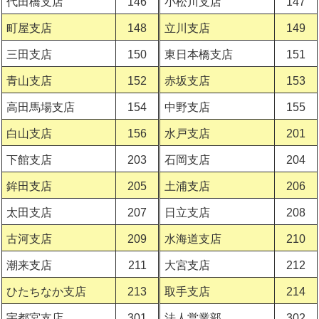
代田橋支店
146
小松川支店
147
町屋支店
148
立川支店
149
三田支店
150
東日本橋支店
151
青山支店
152
赤坂支店
153
高田馬場支店
154
中野支店
155
白山支店
156
水戸支店
201
下館支店
203
石岡支店
204
鉾田支店
205
土浦支店
206
太田支店
207
日立支店
208
古河支店
209
水海道支店
210
潮来支店
211
大宮支店
212
ひたちなか支店
213
取手支店
214
宇都宮支店
301
法人営業部
302