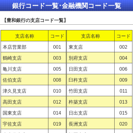
銀行コード一覧･金融機関コード一覧
【豊和銀行の支店コード一覧】
支店名称
コード
支店名称
コード
本店営業部
001
東支店
002
鶴崎支店
003
別府支店
004
亀川支店
005
日田支店
006
佐伯支店
008
臼杵支店
009
津久見支店
010
竹田支店
011
高田支店
012
杵築支店
013
国東支店
014
日出支店
015
宇佐支店
019
長洲支店
020