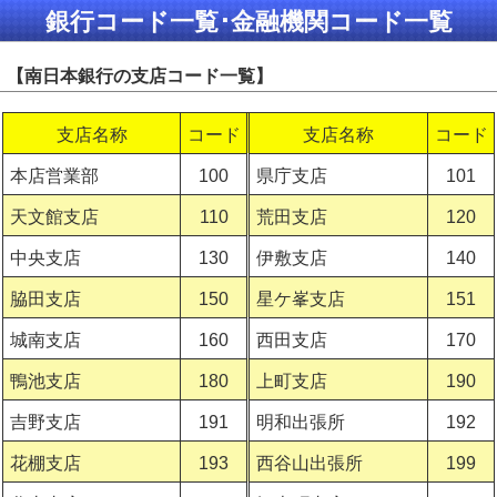
銀行コード一覧･金融機関コード一覧
【南日本銀行の支店コード一覧】
支店名称
コード
支店名称
コード
本店営業部
100
県庁支店
101
天文館支店
110
荒田支店
120
中央支店
130
伊敷支店
140
脇田支店
150
星ケ峯支店
151
城南支店
160
西田支店
170
鴨池支店
180
上町支店
190
吉野支店
191
明和出張所
192
花棚支店
193
西谷山出張所
199