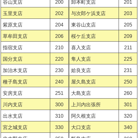
谷山支店
200
卸本町支店
201
玉里支店
202
与次郎ケ浜支店
203
紫原支店
204
東谷山支店
205
草牟田支店
206
桜ケ丘支店
209
指宿支店
210
喜入支店
211
国分支店
220
隼人支店
225
加治木支店
230
姶良支店
231
種子島支店
240
屋久島支店
250
安房支店
251
大島支店
260
川内支店
300
上川内出張所
301
出水支店
310
阿久根支店
320
宮之城支店
330
大口支店
340