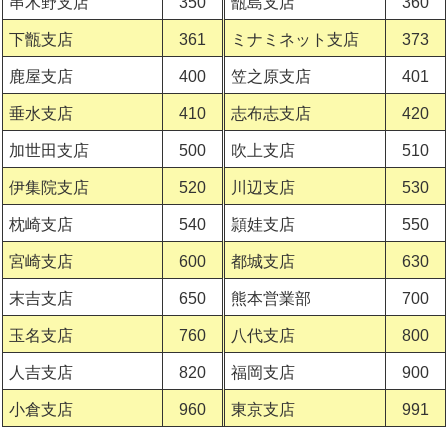
串木野支店
350
甑島支店
360
下甑支店
361
ミナミネット支店
373
鹿屋支店
400
笠之原支店
401
垂水支店
410
志布志支店
420
加世田支店
500
吹上支店
510
伊集院支店
520
川辺支店
530
枕崎支店
540
頴娃支店
550
宮崎支店
600
都城支店
630
末吉支店
650
熊本営業部
700
玉名支店
760
八代支店
800
人吉支店
820
福岡支店
900
小倉支店
960
東京支店
991