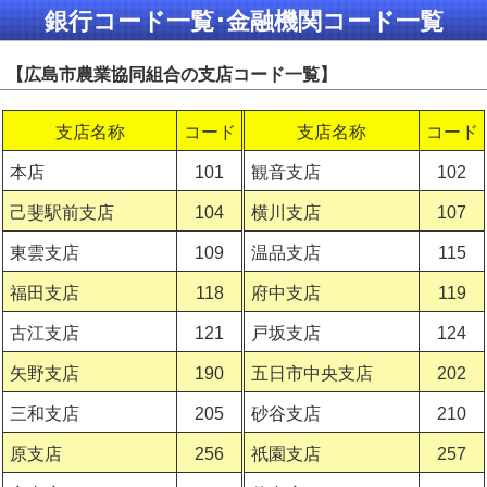
銀行コード一覧･金融機関コード一覧
【広島市農業協同組合の支店コード一覧】
支店名称
コード
支店名称
コード
本店
101
観音支店
102
己斐駅前支店
104
横川支店
107
東雲支店
109
温品支店
115
福田支店
118
府中支店
119
古江支店
121
戸坂支店
124
矢野支店
190
五日市中央支店
202
三和支店
205
砂谷支店
210
原支店
256
祇園支店
257