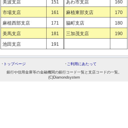
美波支店
151
あわ市支店
160
市場支店
161
麻植東部支店
170
麻植西部支店
171
脇町支店
180
美馬支店
181
三加茂支店
190
池田支店
191
･
トップページ
･
ご利用にあたって
銀行や信用金庫等の金融機関の銀行コード一覧と支店コードの一覧。
(C)Diamondsystem