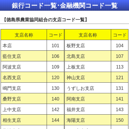
銀行コード一覧･金融機関コード一覧
【徳島県農業協同組合の支店コード一覧】
支店名称
コード
支店名称
コード
本店
101
板野支店
104
藍住支店
106
北島支店
107
阿波支店
109
上板支店
113
名西支店
120
神山支店
121
鳴門支店
130
うずしお支店
131
桑野支店
140
阿南支店
141
上中支店
142
福井支店
143
相生支店
144
海陽支店
150