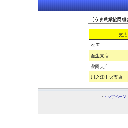
【うま農業協同組
支店
本店
金生支店
豊岡支店
川之江中央支店
･
トップページ