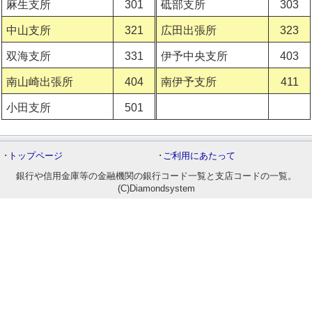
麻生支所
301
砥部支所
303
中山支所
321
広田出張所
323
双海支所
331
伊予中央支所
403
南山崎出張所
404
南伊予支所
411
小田支所
501
･
トップページ
･
ご利用にあたって
銀行や信用金庫等の金融機関の銀行コード一覧と支店コードの一覧。
(C)Diamondsystem