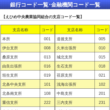
銀行コード一覧･金融機関コード一覧
【えひめ中央農業協同組合の支店コード一覧】
支店名称
コード
支店名称
コード
本所
001
道後支所
005
伊台支所
008
久米出張所
010
桑原支所
013
城北支所
015
由良出張所
016
生石支所
018
垣生支所
019
荏原支所
021
北条中央支所
101
浅海出張所
102
北条南支所
108
中島支所
201
重信支所
222
三内支所
231