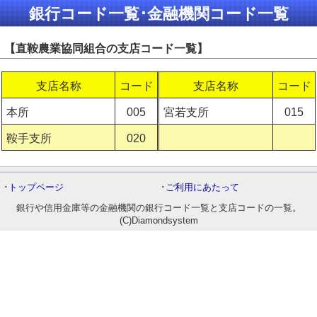
銀行コード一覧･金融機関コード一覧
【直鞍農業協同組合の支店コード一覧】
支店名称
コード
支店名称
コード
本所
005
宮若支所
015
鞍手支所
020
･
トップページ
･
ご利用にあたって
銀行や信用金庫等の金融機関の銀行コード一覧と支店コードの一覧。
(C)Diamondsystem