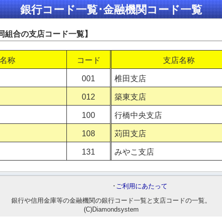
銀行コード一覧･金融機関コード一覧
同組合の支店コード一覧】
名称
コード
支店名称
001
椎田支店
012
築東支店
100
行橋中央支店
108
苅田支店
131
みやこ支店
･
ご利用にあたって
銀行や信用金庫等の金融機関の銀行コード一覧と支店コードの一覧。
(C)Diamondsystem