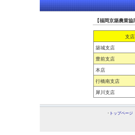
【福岡京築農業協
支店
築城支店
豊前支店
本店
行橋南支店
犀川支店
･
トップページ